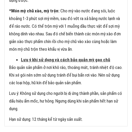
dụng được.
*Món mỳ chũ xào, mỳ trộn:
Cho mỳ vào nước đang sôi, luộc
khoảng 1-3 phút sợi mỳ mềm, sau đó vớt ra xả bằng nước lạnh và
để ráo nước. Có thể trộn mỳ với 1 muỗng dầu thực vật để sợi mỳ
không dính vào nhau. Sau đó chế biến thành các món mỳ xào đơn
giản xào thực phẩm chín rồi cho mỳ chũ vào xào cùng hoặc làm
món mỳ chũ trộn theo khẩu vị vừa ăn.
Lưu ý khi sử dụng và cách bảo quản mỳ gạo chũ
Bảo quản sản phẩm ở nơi khô ráo, thoáng mát, tránh nhiệt độ cao.
Khi xé gói nên sớm sử dụng tránh để bụi bẩn rơi vào. Nên sử dụng
các loại hộp, hũ kín để bảo quản sản phẩm.
Lưu ý: Không sử dụng cho người bị dị ứng thành phần, sản phẩm có
dấu hiệu ẩm mốc, hư hỏng. Ngưng dùng khi sản phẩm hết hạn sử
dụng.
Hạn sử dụng: 12 tháng kể từ ngày sản xuất.