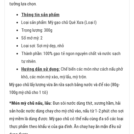
tưởng lựa chọn.
Thông tin sản phẩm
Loại sản phẩm: Mỳ gạo chũ Quê Xưa (Loại I)
Trọng lượng: 300g
Số mớ mỳ: 2
Loại sợi: Sợi mỳ dẹp, nhỏ
Thành phần: 100% gạo tẻ ngon nguyên chất và nước sạch
tự nhiên.
Hướng dẫn sử dụng:
Chế biến các món như cách nấu phở
khô, các món mỳ xào, mỳ lẩu, mỳ trộn.
Mỳ gạo chũ lấy lượng vừa ăn rửa sạch bằng nước và để ráo (80g-
100g mỳ chũ cho 1 tô)
*Món mỳ chũ nấu, lẩu:
Đun sôi nước dùng thịt, xương hầm, hải
sản hoặc nước dùng chay cho mỳ chũ vào, nấu từ 1-2 phút cho sợi
mỳ mềm là dùng được. Mỳ gạo chũ có thể nấu cùng đa số các loại
thực phẩm theo khẩu vị của gia đình. Ăn chay hay ăn mặn đều sử